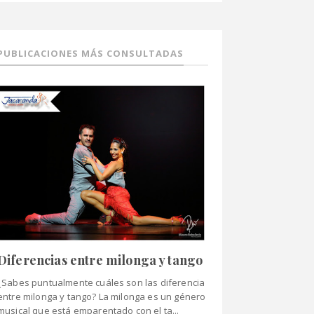
PUBLICACIONES MÁS CONSULTADAS
Diferencias entre milonga y tango
¿Sabes puntualmente cuáles son las diferencia
entre milonga y tango? La milonga es un género
musical que está emparentado con el ta...