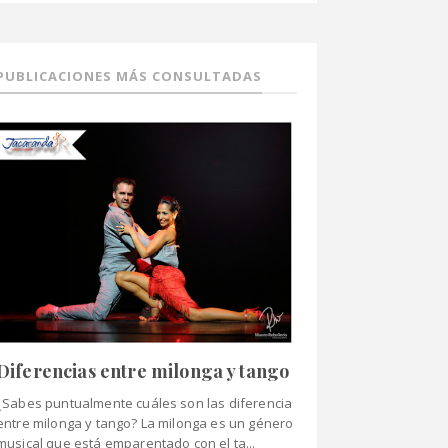
PUBLICACIONES MÁS CONSULTADAS
Diferencias entre milonga y tango
¿Sabes puntualmente cuáles son las diferencia
entre milonga y tango? La milonga es un género
musical que está emparentado con el ta...