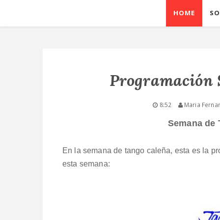
HOME
SO
Programación 
8:52
Maria Ferna
Semana de T
En la semana de tango caleña, esta es la p
esta semana: