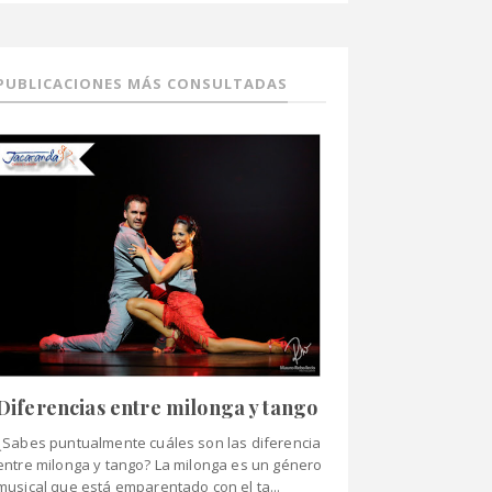
PUBLICACIONES MÁS CONSULTADAS
Diferencias entre milonga y tango
¿Sabes puntualmente cuáles son las diferencia
entre milonga y tango? La milonga es un género
musical que está emparentado con el ta...